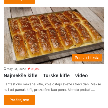
Peciva i testa
May 23, 2020
81,089
Najmekše kifle – Turske kifle – video
Fantastično mekane kifle, koje ostaju sveže i treći dan. Mekše
su i od pamuk kifli, prozračne kao pena. Morate probati.…
Pročitaj sve