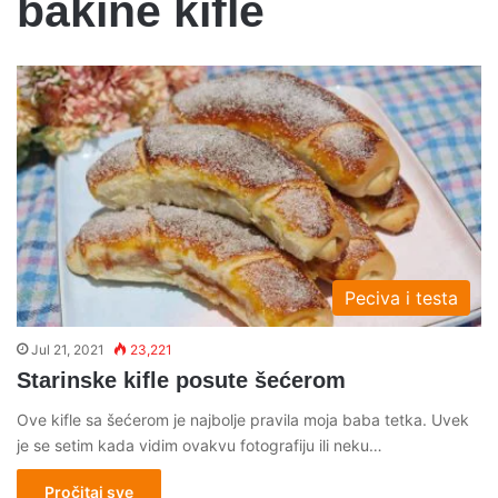
bakine kifle
Peciva i testa
Jul 21, 2021
23,221
Starinske kifle posute šećerom
Ove kifle sa šećerom je najbolje pravila moja baba tetka. Uvek
je se setim kada vidim ovakvu fotografiju ili neku…
Pročitaj sve