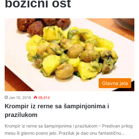
bozicni ost
Glavna jela
Jan 10, 2016
98,614
Krompir iz rerne sa šampinjonima i
prazilukom
Krompir iz rerne sa šampinjonima i prazilukom – Predivan prilog
mesu ili glavno posno jelo. Praziluk je dao onu fantastičnu…