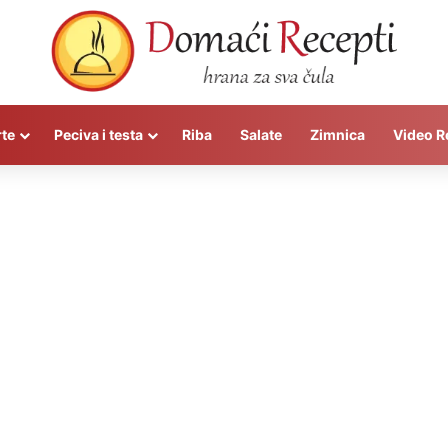
rte
Peciva i testa
Riba
Salate
Zimnica
Video R