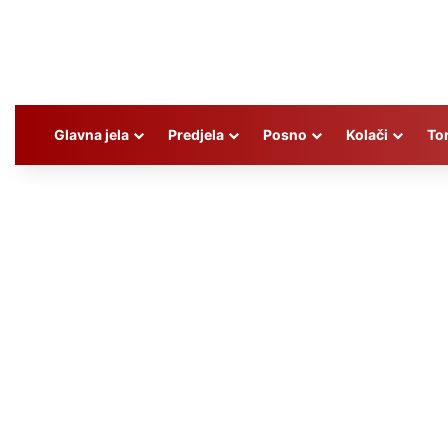
Glavna jela
Predjela
Posno
Kolači
To