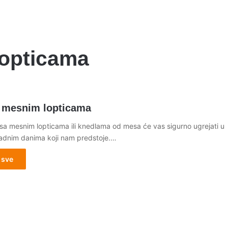
lopticama
 mesnim lopticama
 sa mesnim lopticama ili knedlama od mesa će vas sigurno ugrejati u
adnim danima koji nam predstoje.…
 sve