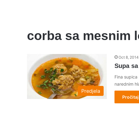
corba sa mesnim 
Oct 8, 2014
Supa sa
Fina supica
narednim hl
Predjela
Pročitaj