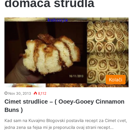
domaca strudla
Kolači
Nov 30, 2013
8,112
Cimet strudlice – ( Ooey-Gooey Cinnamon
Buns )
Kad sam na Kuvajmo Blogovski postavila recept za Cimet cvet,
jedna zena sa fejsa mi je preporucila ovaj strani recept…