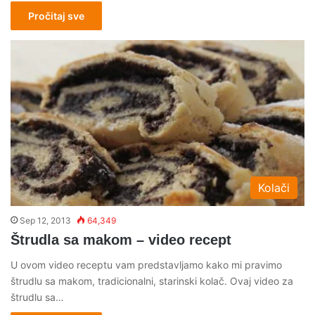
Pročitaj sve
Kolači
Sep 12, 2013
64,349
Štrudla sa makom – video recept
U ovom video receptu vam predstavljamo kako mi pravimo
štrudlu sa makom, tradicionalni, starinski kolač. Ovaj video za
štrudlu sa…