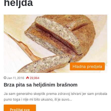
heljda
Hladna predjela
Jan 11, 2016
29,964
Brza pita sa heljdinim brašnom
Ja sam generalno skeptik prema zdravoj ishrani jer sam probala
puno toga i nije mi bilo ukusno, ili je suvo…
Pročitaj sve