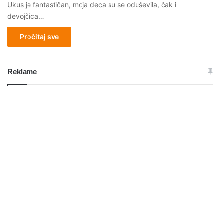
Ukus je fantastičan, moja deca su se oduševila, čak i
devojčica…
Pročitaj sve
Reklame