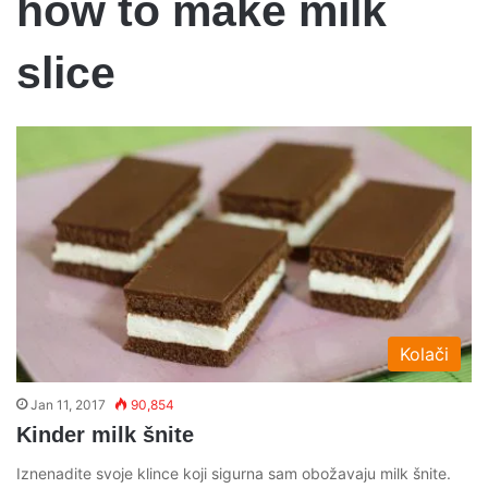
how to make milk
slice
Kolači
Jan 11, 2017
90,854
Kinder milk šnite
Iznenadite svoje klince koji sigurna sam obožavaju milk šnite.