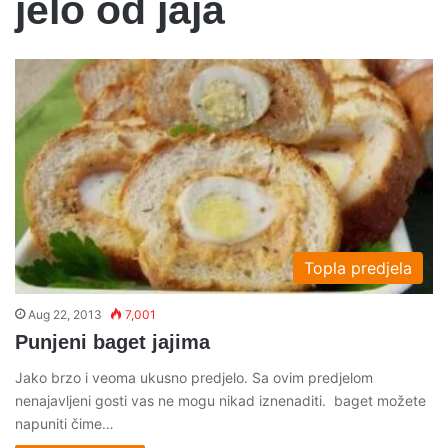
jelo od jaja
Topla predjela
Aug 22, 2013
7,001
Punjeni baget jajima
Jako brzo i veoma ukusno predjelo. Sa ovim predjelom
nenajavljeni gosti vas ne mogu nikad iznenaditi. baget možete
napuniti čime…