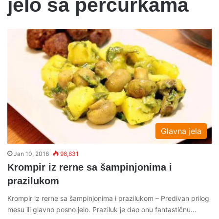
jelo sa percurkama
Glavna jela
Jan 10, 2016
98,631
Krompir iz rerne sa šampinjonima i
prazilukom
Krompir iz rerne sa šampinjonima i prazilukom – Predivan prilog
mesu ili glavno posno jelo. Praziluk je dao onu fantastičnu…