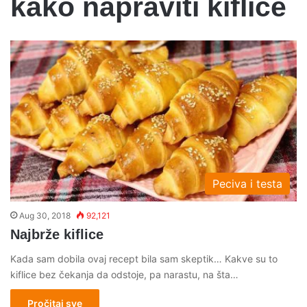
kako napraviti kiflice
Peciva i testa
Aug 30, 2018
92,121
Najbrže kiflice
Kada sam dobila ovaj recept bila sam skeptik… Kakve su to
kiflice bez čekanja da odstoje, pa narastu, na šta…
Pročitaj sve