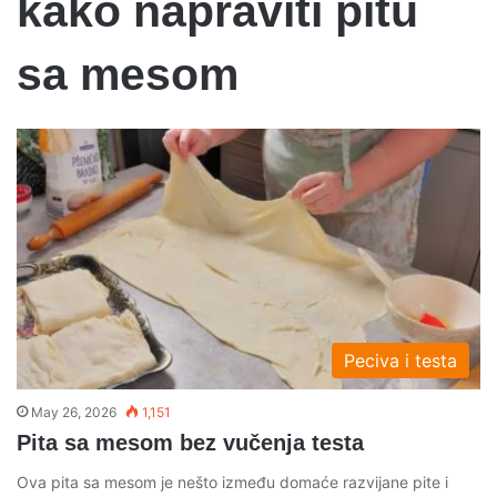
kako napraviti pitu
sa mesom
Peciva i testa
May 26, 2026
1,151
Pita sa mesom bez vučenja testa
Ova pita sa mesom je nešto između domaće razvijane pite i