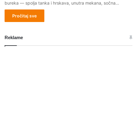
bureka — spolja tanka i hrskava, unutra mekana, sočna…
Pročitaj sve
Reklame