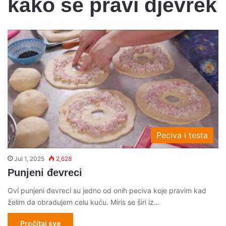
kako se pravi djevrek
Peciva i testa
Jul 1, 2025
2,628
Punjeni đevreci
Ovi punjeni đevreci su jedno od onih peciva koje pravim kad
želim da obradujem celu kuću. Miris se širi iz…
Pročitaj sve