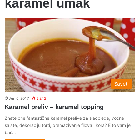
karamel umak
Saveti
Jun 6, 2017
8,242
Karamel preliv – karamel topping
Znate one fantastične karamel prelive za sladolede, voćne
salate, dekoraciju torti, premazivanje filova i kora? E to vam je
baš…