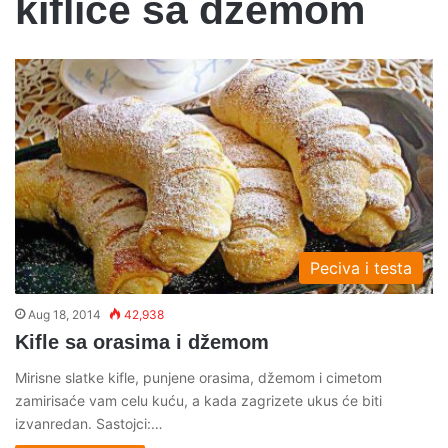
kiflice sa dzemom
Peciva i testa
Aug 18, 2014
42,938
Kifle sa orasima i džemom
Mirisne slatke kifle, punjene orasima, džemom i cimetom
zamirisaće vam celu kuću, a kada zagrizete ukus će biti
izvanredan. Sastojci:…