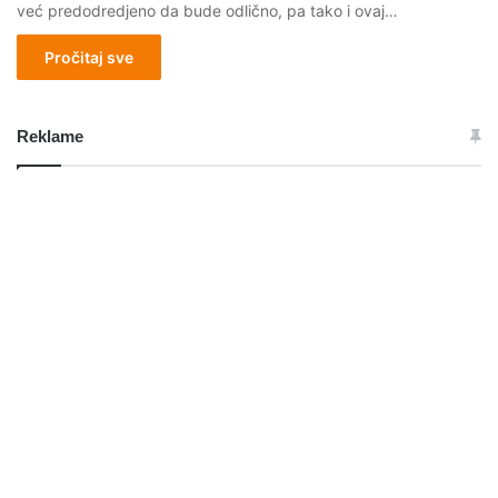
već predodredjeno da bude odlično, pa tako i ovaj…
Pročitaj sve
Reklame