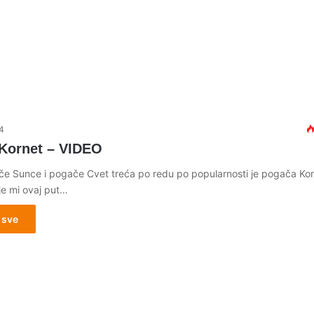
4
Kornet – VIDEO
e Sunce i pogače Cvet treća po redu po popularnosti je pogača Kor
je mi ovaj put…
 sve