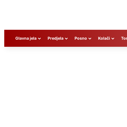
Glavna jela
Predjela
Posno
Kolači
To