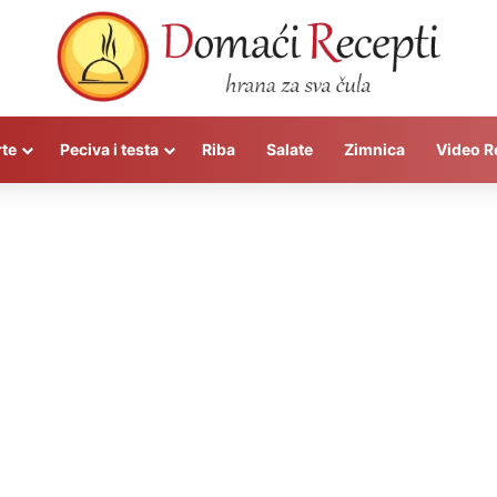
rte
Peciva i testa
Riba
Salate
Zimnica
Video R