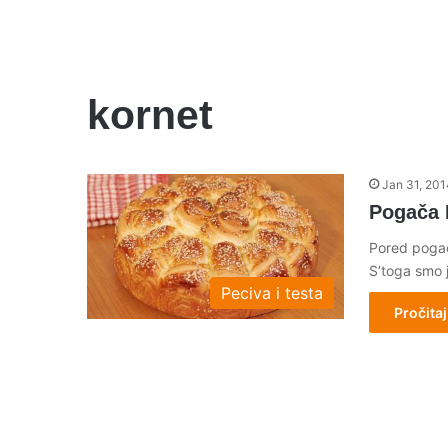
kornet
Jan 31, 201
Pogača 
Pored pogač
S’toga smo 
Peciva i testa
Pročitaj