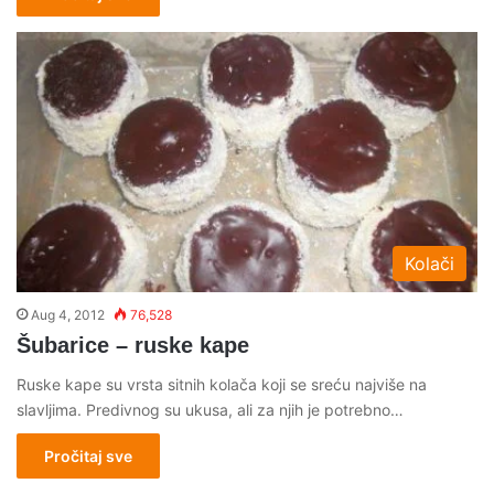
Kolači
Aug 4, 2012
76,528
Šubarice – ruske kape
Ruske kape su vrsta sitnih kolača koji se sreću najviše na
slavljima. Predivnog su ukusa, ali za njih je potrebno…
Pročitaj sve