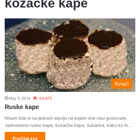
kozačke kape
Kolači
May 5, 2014
124,675
Ruske kape
Nisam bila ni na jednom slavlju na kojem one nisu gostovale.
Jednostano ruske kape, kozačke kape, šubarice, kako ko ih…
Pročitaj sve