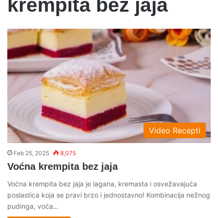
krempita bez jaja
Video Recepti
Feb 25, 2025
8,075
Voćna krempita bez jaja
Voćna krempita bez jaja je lagana, kremasta i osvežavajuća
poslastica koja se pravi brzo i jednostavno! Kombinacija nežnog
pudinga, voća…