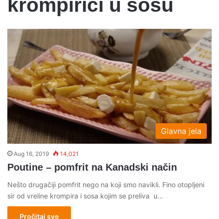
krompirici u sosu
Glavna jela
Aug 16, 2019
14,021
Poutine – pomfrit na Kanadski način
Nešto drugačiji pomfrit nego na koji smo navikli. Fino otopljeni
sir od vreline krompira i sosa kojim se preliva u…
Pročitaj sve