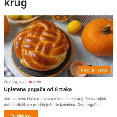
krug
Peciva i testa
Oct 24, 2023
9,529
Upletena pogača od 8 traka
Jednostavno i lako do ovako divne i meke pogače sa kojom
ćete zadiviti sve pred koje bude iznešena. Ova pogača…
Pročitaj sve