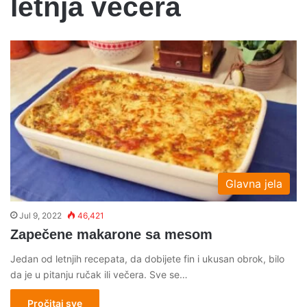
letnja vecera
Glavna jela
Jul 9, 2022
46,421
Zapečene makarone sa mesom
Jedan od letnjih recepata, da dobijete fin i ukusan obrok, bilo
da je u pitanju ručak ili večera. Sve se…
Pročitaj sve