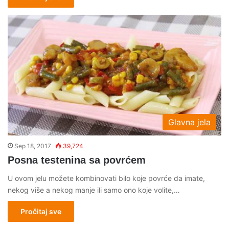
Glavna jela
Sep 18, 2017
39,724
Posna testenina sa povrćem
U ovom jelu možete kombinovati bilo koje povrće da imate,
nekog više a nekog manje ili samo ono koje volite,…
Pročitaj sve