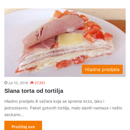
Hladna predjela
Jul 10, 2016
37,551
Slana torta od tortilja
Hladno predjelo ili večera koja se sprema brzo, lako i
jednostavno. Paket gotovih tortilja, malo slanih namaza i nešto
seckano…
Pročitaj sve