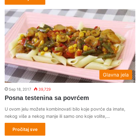
Glavna jela
Sep 18, 2017
39,729
Posna testenina sa povrćem
U ovom jelu možete kombinovati bilo koje povrće da imate,
nekog više a nekog manje ili samo ono koje volite,…
Pročitaj sve