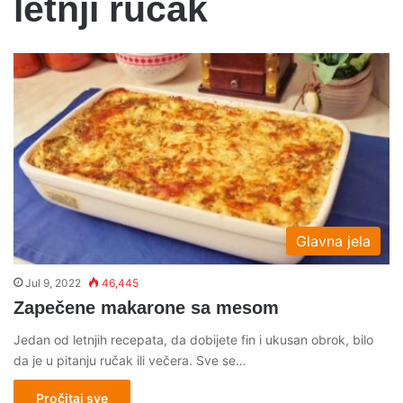
letnji rucak
Glavna jela
Jul 9, 2022
46,445
Zapečene makarone sa mesom
Jedan od letnjih recepata, da dobijete fin i ukusan obrok, bilo
da je u pitanju ručak ili večera. Sve se…
Pročitaj sve