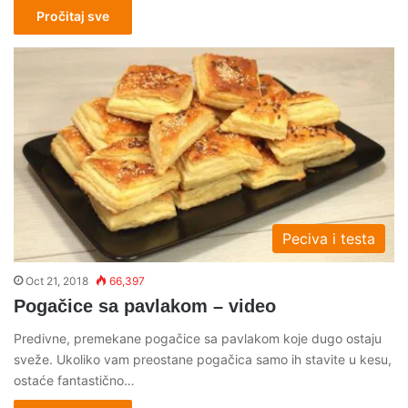
Pročitaj sve
Peciva i testa
Oct 21, 2018
66,397
Pogačice sa pavlakom – video
Predivne, premekane pogačice sa pavlakom koje dugo ostaju
sveže. Ukoliko vam preostane pogačica samo ih stavite u kesu,
ostaće fantastično…