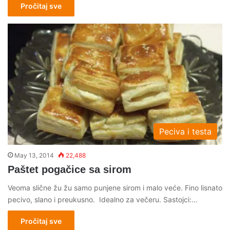
Pročitaj sve
Peciva i testa
May 13, 2014
22,488
Paštet pogačice sa sirom
Veoma slične žu žu samo punjene sirom i malo veće. Fino lisnato
pecivo, slano i preukusno. Idealno za večeru. Sastojci:…
Pročitaj sve