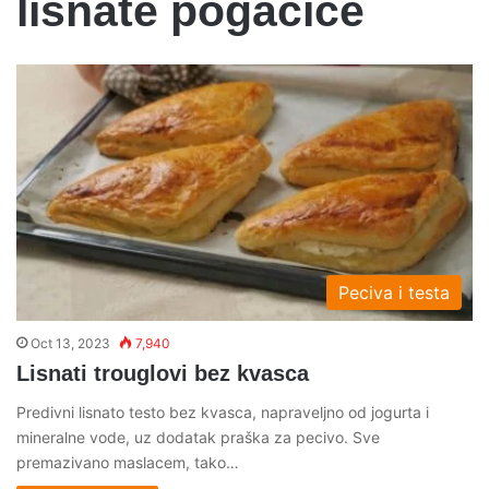
lisnate pogacice
Peciva i testa
Oct 13, 2023
7,940
Lisnati trouglovi bez kvasca
Predivni lisnato testo bez kvasca, napraveljno od jogurta i
mineralne vode, uz dodatak praška za pecivo. Sve
premazivano maslacem, tako…