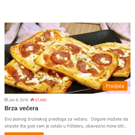
Predjela
Jan 8, 2016
57,460
Brza večera
Evo jednog brzinskog predloga za večeru. Odgore možete da
strpate šta god vam je ostalo u frižideru, obavezno mora biti…