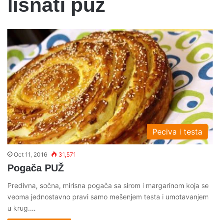
lisnati puz
Peciva i testa
Oct 11, 2016
31,571
Pogača PUŽ
Predivna, sočna, mirisna pogača sa sirom i margarinom koja se
veoma jednostavno pravi samo mešenjem testa i umotavanjem
u krug.…