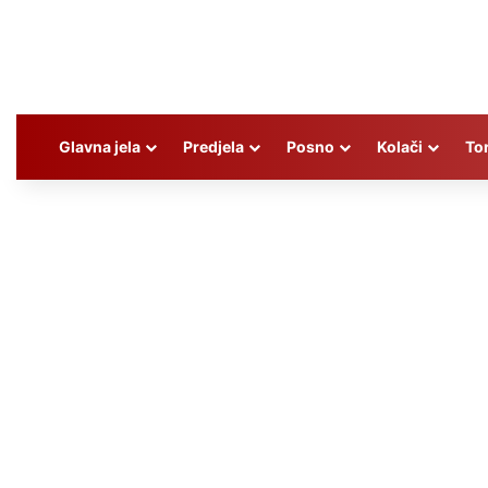
Glavna jela
Predjela
Posno
Kolači
To