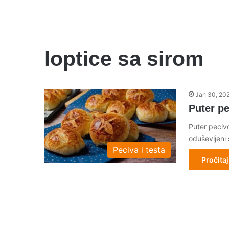
loptice sa sirom
Jan 30, 20
Puter p
Puter pecivo
oduševljeni
Peciva i testa
Pročitaj