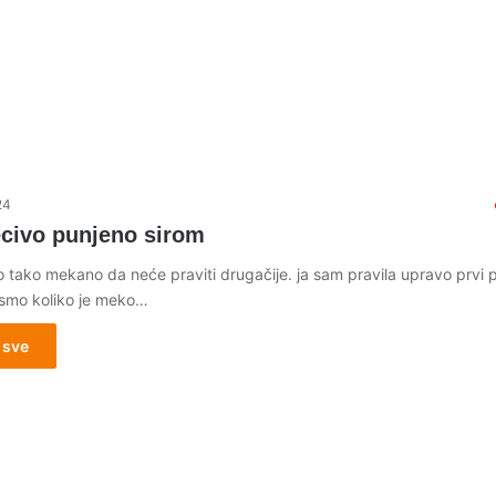
24
ecivo punjeno sirom
 tako mekano da neće praviti drugačije. ja sam pravila upravo prvi p
 smo koliko je meko…
 sve