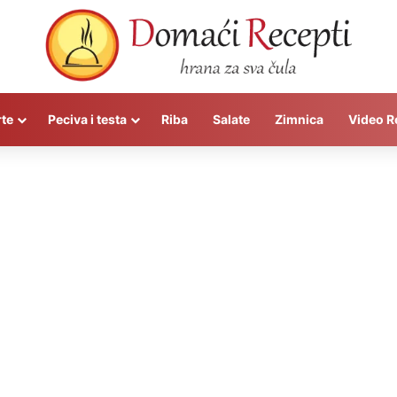
rte
Peciva i testa
Riba
Salate
Zimnica
Video R