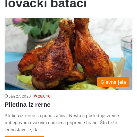
lovacki bataci
Glavna jela
Jan 27, 2020
28,046
Piletina iz rerne
Piletina iz rerne sa puno začina. Nešto u poslednje vreme
pribegavam ovakvim načinima pripreme hrane. Što brže i
jednostavnije, da…