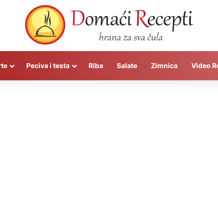
rte
Peciva i testa
Riba
Salate
Zimnica
Video R