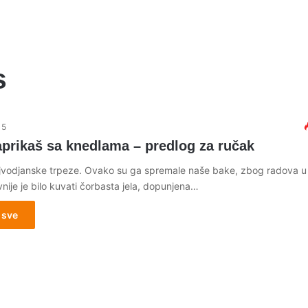
s
15
aprikaš sa knedlama – predlog za ručak
jvodjanske trpeze. Ovako su ga spremale naše bake, zbog radova u 
nije je bilo kuvati čorbasta jela, dopunjena…
 sve