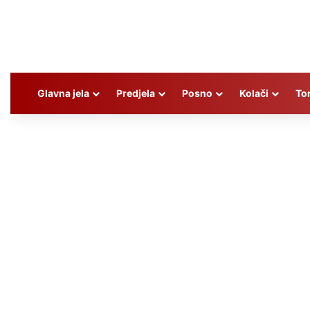
Glavna jela
Predjela
Posno
Kolači
To