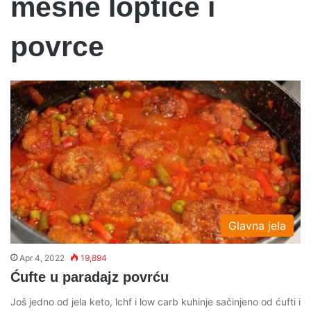
mesne loptice i
povrce
Glavna jela
Apr 4, 2022
19,894
Ćufte u paradajz povrću
Još jedno od jela keto, lchf i low carb kuhinje sačinjeno od ćufti i