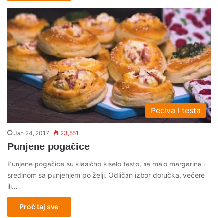
Peciva i testa
Jan 24, 2017
23,551
Punjene pogačice
Punjene pogačice su klasično kiselo testo, sa malo margarina i
sredinom sa punjenjem po želji. Odličan izbor doručka, večere
ili…
Pročitaj sve