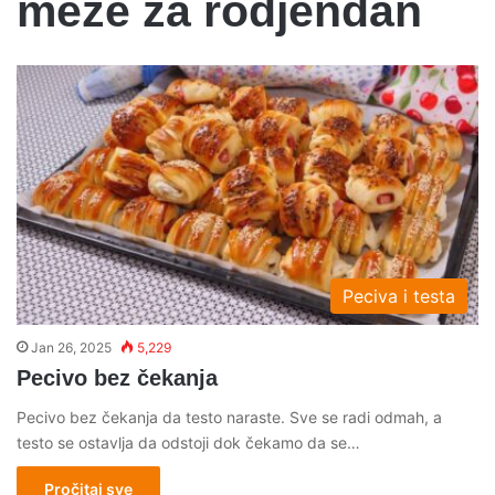
meze za rodjendan
Peciva i testa
Jan 26, 2025
5,229
Pecivo bez čekanja
Pecivo bez čekanja da testo naraste. Sve se radi odmah, a
testo se ostavlja da odstoji dok čekamo da se…
Pročitaj sve