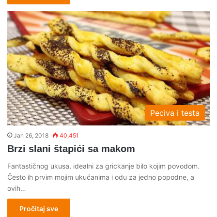
Peciva i testa
Jan 26, 2018
40,451
Brzi slani štapići sa makom
Fantastičnog ukusa, idealni za grickanje bilo kojim povodom.
Često ih prvim mojim ukućanima i odu za jedno popodne, a
ovih…
Pročitaj sve