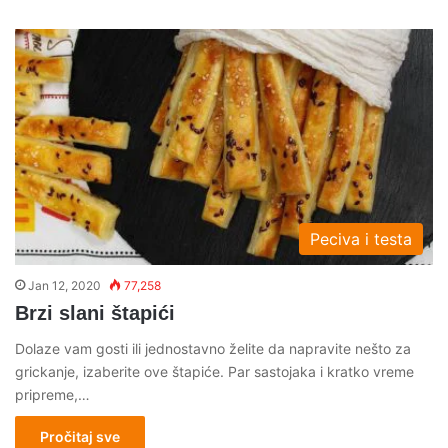
Peciva i testa
Jan 12, 2020
77,258
Brzi slani štapići
Dolaze vam gosti ili jednostavno želite da napravite nešto za
grickanje, izaberite ove štapiće. Par sastojaka i kratko vreme
pripreme,…
Pročitaj sve