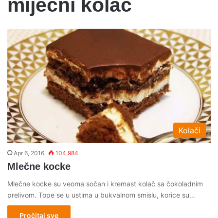
mijecni kolac
Kolači
Apr 6, 2016
104,984
Mlečne kocke
Mlečne kocke su veoma sočan i kremast kolač sa čokoladnim
prelivom. Tope se u ustima u bukvalnom smislu, korice su…
Pročitaj sve