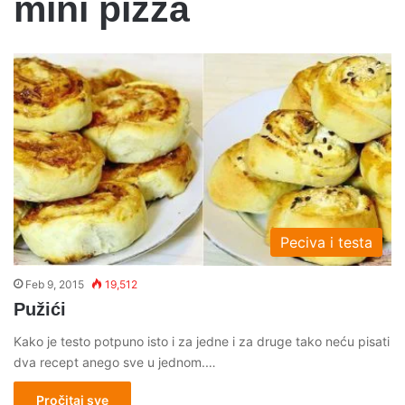
mini pizza
Peciva i testa
Feb 9, 2015
19,512
Pužići
Kako je testo potpuno isto i za jedne i za druge tako neću pisati
dva recept anego sve u jednom.…
Pročitaj sve