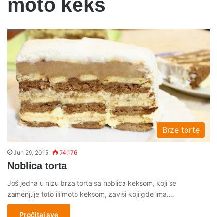
moto keks
Brze torte
Jun 29, 2015
74,176
Noblica torta
Još jedna u nizu brza torta sa noblica keksom, koji se
zamenjuje toto ili moto keksom, zavisi koji gde ima.…
Pročitaj sve