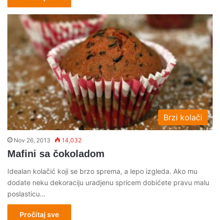
Brzi kolači
Nov 26, 2013
14,032
Mafini sa čokoladom
Idealan kolačić koji se brzo sprema, a lepo izgleda. Ako mu
dodate neku dekoraciju uradjenu spricem dobićete pravu malu
poslasticu…
Pročitaj sve