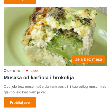
Jela bez mesa
Mar 9, 2013
17,486
Musaka od karfiola i brokolija
Ovo jelo bez mesa može da vam posluži i kao prilog mesu i kao
glavno jelo kad vam je već…
Pročitaj sve