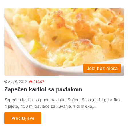
Jela bez mesa
Aug 6, 2012
21,307
Zapečen karfiol sa pavlakom
Zapečen karfiol sa puno pavlake. Sočno. Sastojci: 1 kg karfiola,
4 jajeta, 400 ml pavlake za kuvanje, 1 dl mleka,…
Pročitaj sve