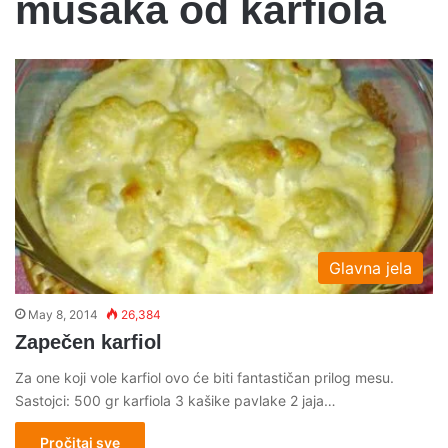
musaka od karfiola
Glavna jela
May 8, 2014
26,384
Zapečen karfiol
Za one koji vole karfiol ovo će biti fantastičan prilog mesu.
Sastojci: 500 gr karfiola 3 kašike pavlake 2 jaja…
Pročitaj sve