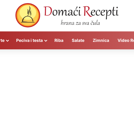
rte
Peciva i testa
Riba
Salate
Zimnica
Video R