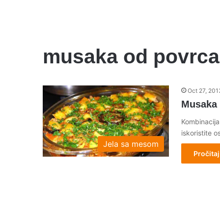
musaka od povrca
Oct 27, 201
Musaka 
Kombinacija
iskoristite
Jela sa mesom
Pročitaj