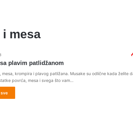
 i mesa
3
sa plavim patlidžanom
, mesa, krompira i plavog patližana. Musake su odlične kada želite d
 ostatke povrća, mesa i svega što vam…
 sve