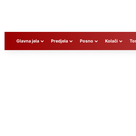
Glavna jela
Predjela
Posno
Kolači
To