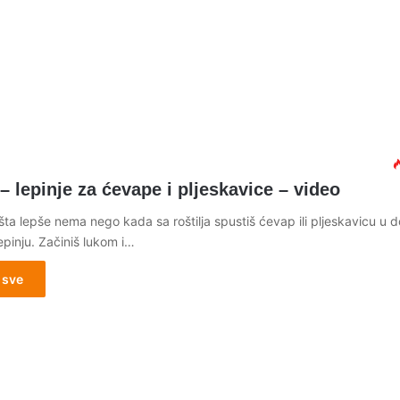
 lepinje za ćevape i pljeskavice – video
šta lepše nema nego kada sa roštilja spustiš ćevap ili pljeskavicu u
pinju. Začiniš lukom i…
 sve