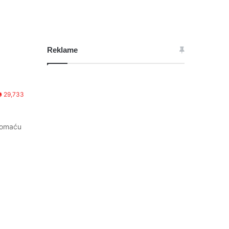
Reklame
29,733
 domaću