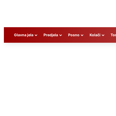
Glavna jela
Predjela
Posno
Kolači
To