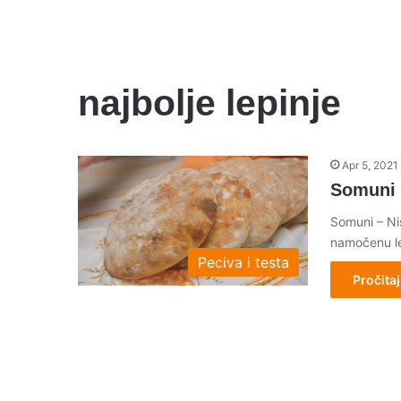
najbolje lepinje
Apr 5, 2021
Somuni –
Somuni – Ni
namočenu le
Peciva i testa
Pročitaj