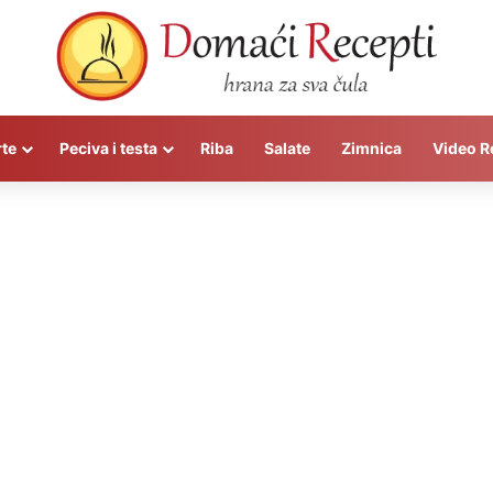
rte
Peciva i testa
Riba
Salate
Zimnica
Video R