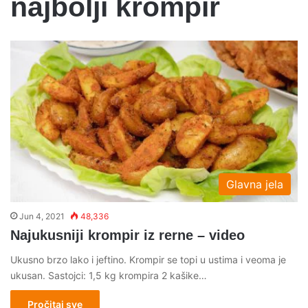
najbolji krompir
Glavna jela
Jun 4, 2021
48,336
Najukusniji krompir iz rerne – video
Ukusno brzo lako i jeftino. Krompir se topi u ustima i veoma je
ukusan. Sastojci: 1,5 kg krompira 2 kašike…
Pročitaj sve