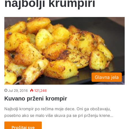
najbolji krumpiri
Glavna jela
Jul 29, 2016
121,246
Kuvano prženi krompir
Najbolji krompir po rečima moje dece. Oni ga obožavaju,
posebno ako se malo više skuva pa se pri prženju krene…
Pročitaj sve