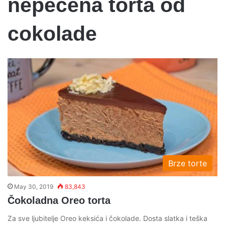
nepecena torta od
cokolade
Brze torte
May 30, 2019
83,843
Čokoladna Oreo torta
Za sve ljubitelje Oreo keksića i čokolade. Dosta slatka i teška