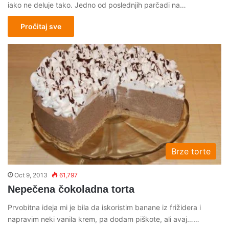
iako ne deluje tako. Jedno od poslednjih parčadi na…
Pročitaj sve
Brze torte
Oct 9, 2013
61,797
Nepečena čokoladna torta
Prvobitna ideja mi je bila da iskoristim banane iz frižidera i
napravim neki vanila krem, pa dodam piškote, ali avaj……