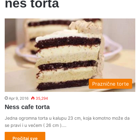
nes torta
Praznične torte
Apr 9, 2016
35,294
Ness cafe torta
Jedna ogromna torta u kalupu 23 cm, koja komotno može da
se pravi i u većem ( 26 cm ).…
Pročitaj sve