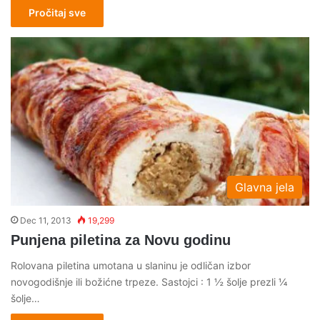
Pročitaj sve
Glavna jela
Dec 11, 2013
19,299
Punjena piletina za Novu godinu
Rolovana piletina umotana u slaninu je odličan izbor
novogodišnje ili božićne trpeze. Sastojci : 1 ½ šolje prezli ¼
šolje…