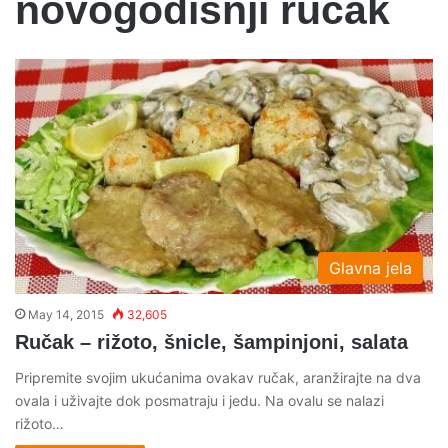
novogodisnji rucak
Glavna jela
May 14, 2015
32,605
Ručak – rižoto, šnicle, šampinjoni, salata
Pripremite svojim ukućanima ovakav ručak, aranžirajte na dva
ovala i uživajte dok posmatraju i jedu. Na ovalu se nalazi
rižoto…