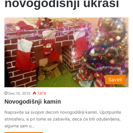
novogodisnji ukrasi
Saveti
Dec 10, 2015
7,978
Novogodišnji kamin
Napravite sa svojom decom novogodišnji kamin. Upotpunite
atmosferu, a pri tome se zabavite, deca će biti oduševljena,
sigurna sam u…