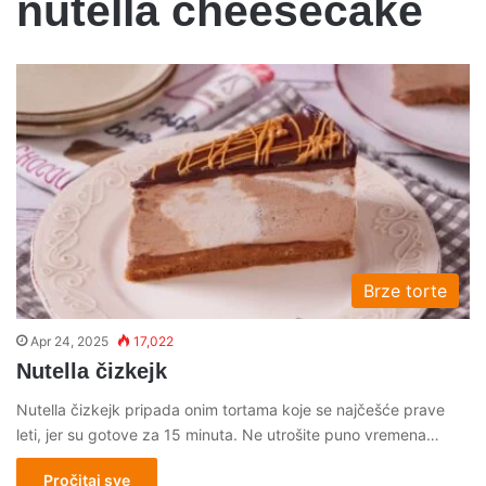
nutella cheesecake
Brze torte
Apr 24, 2025
17,022
Nutella čizkejk
Nutella čizkejk pripada onim tortama koje se najčešće prave
leti, jer su gotove za 15 minuta. Ne utrošite puno vremena…
Pročitaj sve