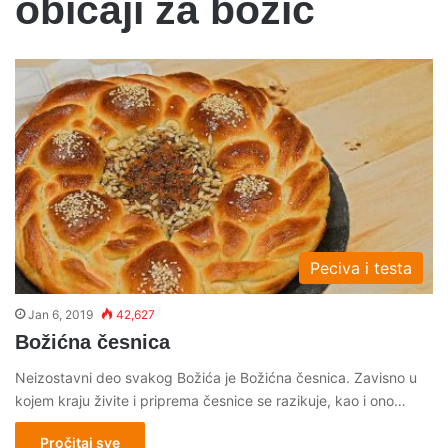
obicaji za bozic
Peciva i testa
Jan 6, 2019
42,627
Božićna česnica
Neizostavni deo svakog Božića je Božićna česnica. Zavisno u
kojem kraju živite i priprema česnice se razikuje, kao i ono…
Pročitaj sve