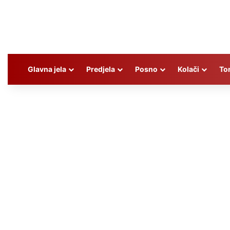
Glavna jela
Predjela
Posno
Kolači
To