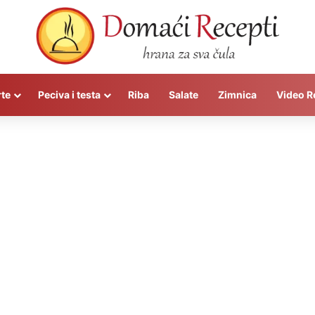
rte
Peciva i testa
Riba
Salate
Zimnica
Video R