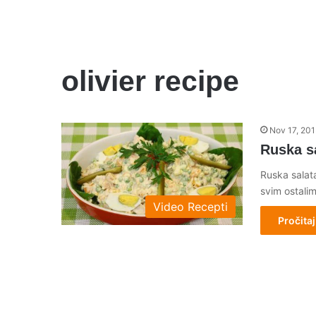
olivier recipe
Nov 17, 201
Ruska sa
Ruska salat
svim ostalim
Video Recepti
Pročitaj