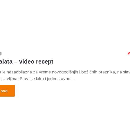
5
lata – video recept
a je nezaobilazna za vreme novogodišnjih i božićnih praznika, na sla
 slavljima. Pravi se lako i jednostavno.…
 sve