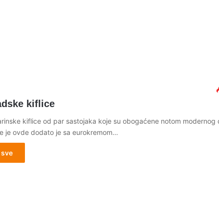
4
dske kiflice
arinske kiflice od par sastojaka koje su obogaćene notom modernog
je je ovde dodato je sa eurokremom…
 sve