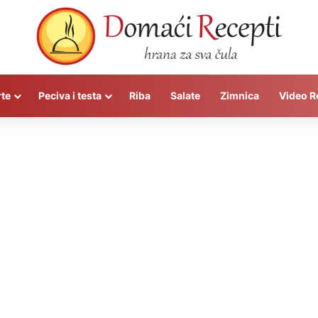
rte
Peciva i testa
Riba
Salate
Zimnica
Video R