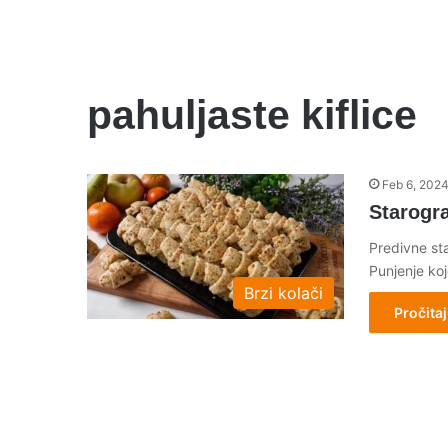
pahuljaste kiflice
Feb 6, 202
Starogra
Predivne st
Punjenje ko
Brzi kolači
Pročitaj