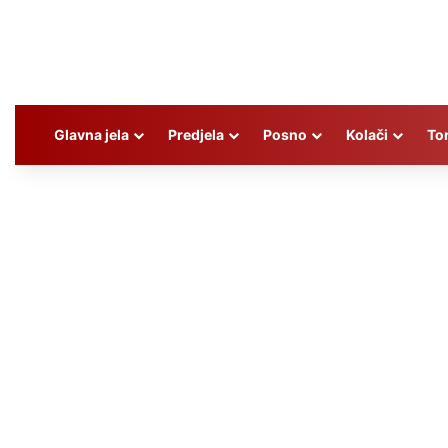
Glavna jela
Predjela
Posno
Kolači
To