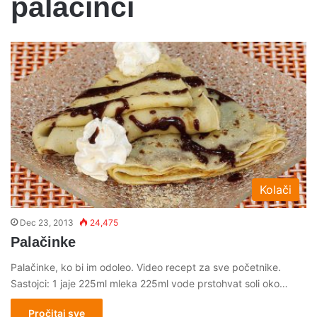
palacinci
Kolači
Dec 23, 2013
24,475
Palačinke
Palačinke, ko bi im odoleo. Video recept za sve početnike.
Sastojci: 1 jaje 225ml mleka 225ml vode prstohvat soli oko…
Pročitaj sve