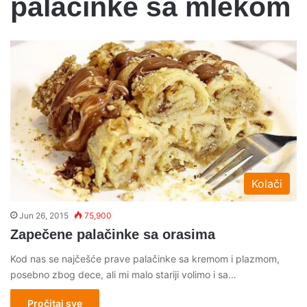
palacinke sa mlekom
Kolači
Jun 26, 2015
75,900
Zapečene palačinke sa orasima
Kod nas se najčešće prave palačinke sa kremom i plazmom,
posebno zbog dece, ali mi malo stariji volimo i sa…
Pročitaj sve