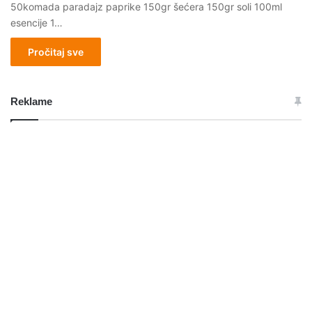
50komada paradajz paprike 150gr šećera 150gr soli 100ml
esencije 1…
Pročitaj sve
Reklame