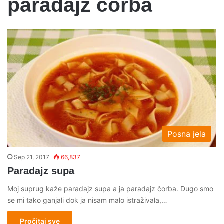
paradajz corba
Posna jela
Sep 21, 2017
66,837
Paradajz supa
Moj suprug kaže paradajz supa a ja paradajz čorba. Dugo smo
se mi tako ganjali dok ja nisam malo istraživala,…
Pročitaj sve