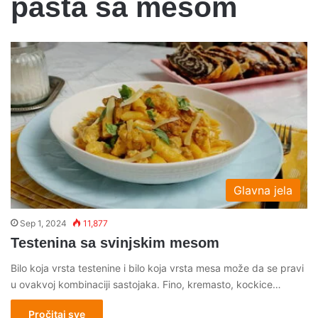
pasta sa mesom
Glavna jela
Sep 1, 2024
11,877
Testenina sa svinjskim mesom
Bilo koja vrsta testenine i bilo koja vrsta mesa može da se pravi
u ovakvoj kombinaciji sastojaka. Fino, kremasto, kockice…
Pročitaj sve